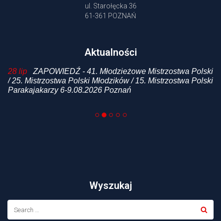
ul. Starołęcka 36
61-361 POZNAŃ
Aktualności
 /
28 lip
ZAPOWIEDŹ - 41. Młodzieżowe Mistrzostwa Polski
20
i
/ 25. Mistrzostwa Polski Młodzików / 15. Mistrzostwa Polski
p
Parakajakarzy 6-9.08.2026 Poznań
Wyszukaj