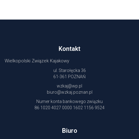
Kontakt
Wielkopolski Związek Kajakowy
ul. Starołęcka 36
61-361 POZNAŃ
wzkaj@wp.pl
biuro@wzkaj.poznan.pl
Numer konta bankowego związku
86 1020 4027 0000 1602 1156 9524
Biuro