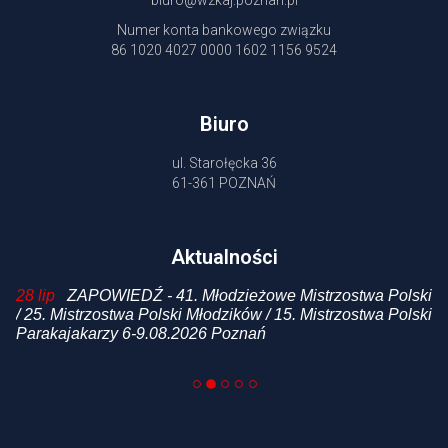
Numer konta bankowego związku
86 1020 4027 0000 1602 1156 9524
Biuro
ul. Starołęcka 36
61-361 POZNAŃ
Aktualności
 /
28 lip
ZAPOWIEDŹ - 41. Młodzieżowe Mistrzostwa Polski
20
i
/ 25. Mistrzostwa Polski Młodzików / 15. Mistrzostwa Polski
p
Parakajakarzy 6-9.08.2026 Poznań