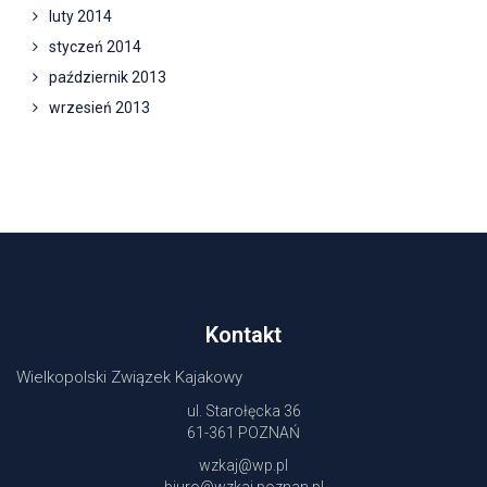
luty 2014
styczeń 2014
październik 2013
wrzesień 2013
Kontakt
Wielkopolski Związek Kajakowy
ul. Starołęcka 36
61-361 POZNAŃ
wzkaj@wp.pl
biuro@wzkaj.poznan.pl