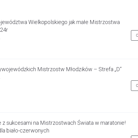
jewództwa Wielkopolskiego jak małe Mistrzostwa
024r
zywojewódzkich Mistrzostw Młodzików – Strefa „D”
e z sukcesami na Mistrzostwach Świata w maratonie!
dla biało-czerwonych