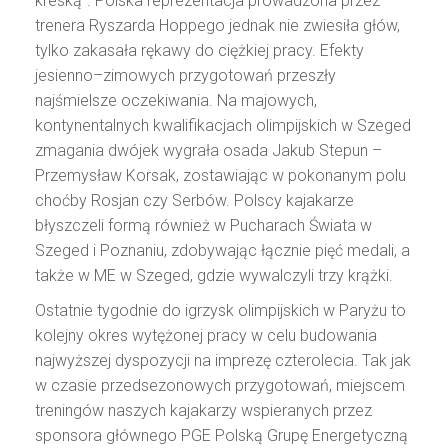
kreską". Polska reprezentacja prowadzona przez
trenera Ryszarda Hoppego jednak nie zwiesiła głów,
tylko zakasała rękawy do ciężkiej pracy. Efekty
jesienno–zimowych przygotowań przeszły
najśmielsze oczekiwania. Na majowych,
kontynentalnych kwalifikacjach olimpijskich w Szeged
zmagania dwójek wygrała osada Jakub Stepun –
Przemysław Korsak, zostawiając w pokonanym polu
choćby Rosjan czy Serbów. Polscy kajakarze
błyszczeli formą również w Pucharach Świata w
Szeged i Poznaniu, zdobywając łącznie pięć medali, a
także w ME w Szeged, gdzie wywalczyli trzy krążki.
Ostatnie tygodnie do igrzysk olimpijskich w Paryżu to
kolejny okres wytężonej pracy w celu budowania
najwyższej dyspozycji na imprezę czterolecia. Tak jak
w czasie przedsezonowych przygotowań, miejscem
treningów naszych kajakarzy wspieranych przez
sponsora głównego PGE Polską Grupę Energetyczną