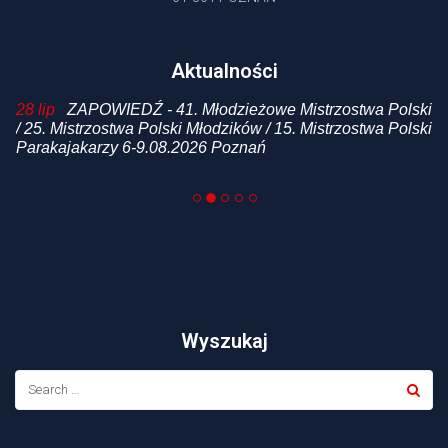
Aktualności
 /
28 lip
ZAPOWIEDŹ - 41. Młodzieżowe Mistrzostwa Polski
20
i
/ 25. Mistrzostwa Polski Młodzików / 15. Mistrzostwa Polski
p
Parakajakarzy 6-9.08.2026 Poznań
Wyszukaj