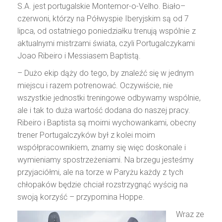
S.A. jest portugalskie Montemor-o-Velho. Biało–
czerwoni, którzy na Półwyspie Iberyjskim są od 7
lipca, od ostatniego poniedziałku trenują wspólnie z
aktualnymi mistrzami świata, czyli Portugalczykami
Joao Ribeiro i Messiasem Baptistą.
– Dużo ekip dąży do tego, by znaleźć się w jednym
miejscu i razem potrenować. Oczywiście, nie
wszystkie jednostki treningowe odbywamy wspólnie,
ale i tak to duża wartość dodana do naszej pracy.
Ribeiro i Baptista są moimi wychowankami, obecny
trener Portugalczyków był z kolei moim
współpracownikiem, znamy się więc doskonale i
wymieniamy spostrzeżeniami. Na brzegu jesteśmy
przyjaciółmi, ale na torze w Paryżu każdy z tych
chłopaków będzie chciał rozstrzygnąć wyścig na
swoją korzyść – przypomina Hoppe.
Wraz ze