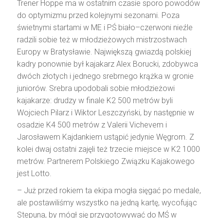
Trener Hoppe ma w ostatnim czasie sporo powodów
do optymizmu przed kolejnymi sezonami. Poza
świetnymi startami w ME i PŚ biało–czerwoni nieźle
radzili sobie też w młodzieżowych mistrzostwach
Europy w Bratysławie. Największą gwiazdą polskiej
kadry ponownie był kajakarz Alex Borucki, zdobywca
dwóch złotych i jednego srebrnego krążka w gronie
juniorów. Srebra upodobali sobie młodzieżowi
kajakarze: drudzy w finale K2 500 metrów byli
Wojciech Pilarz i Wiktor Leszczyński, by następnie w
osadzie K4 500 metrów z Valerii Vichevem i
Jarosławem Kajdankiem ustąpić jedynie Węgrom. Z
kolei dwaj ostatni zajęli też trzecie miejsce w K2 1000
metrów. Partnerem Polskiego Związku Kajakowego
jest Lotto.
– Już przed rokiem ta ekipa mogła sięgać po medale,
ale postawiliśmy wszystko na jedną kartę, wycofując
Stepuna, by mógł się przygotowywać do MŚ w