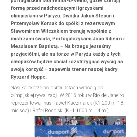
portugalskim Montemor-o-Velho, gdzie szlifują
formę przed nadchodzącymi igrzyskami
olimpijskimi w Paryżu. Dwójka Jakub Stepun i
Przemysław Korsak do spółki z rezerwowym
Sławomirem Witczakiem trenują wspólnie z
mistrzami świata, Portugalczykami Joao Ribeiro i
Messiasem Baptistą. – Na brzegu jesteśmy
przyjaciółmi, ale na torze w Paryżu każdy z tych
chłopaków będzie chciał rozstrzygnąć wyścig na
swoją korzyść – zapewnia trener naszej kadry
Ryszard Hoppe.
Nasi kajakarze po ośmiu latach wracają do
olimpijskiej rywalizacji. W 2016 roku w Rio de Janeiro
reprezentowali nas Paweł Kaczmarek (K1 200 m, 18.
miejsce) i Rafał Rosolski (K–1 1000 m, 14
m.),