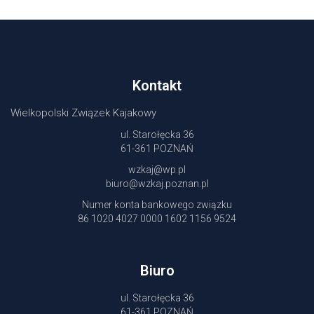
Kontakt
Wielkopolski Związek Kajakowy
ul. Starołęcka 36
61-361 POZNAŃ
wzkaj@wp.pl
biuro@wzkaj.poznan.pl
Numer konta bankowego związku
86 1020 4027 0000 1602 1156 9524
Biuro
ul. Starołęcka 36
61-361 POZNAŃ