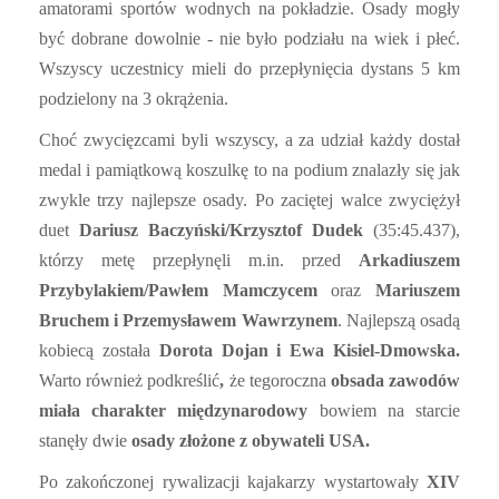
amatorami sportów wodnych na pokładzie. Osady mogły
być dobrane dowolnie - nie było podziału na wiek i płeć.
Wszyscy uczestnicy mieli do przepłynięcia dystans 5 km
podzielony na 3 okrążenia.
Choć zwycięzcami byli wszyscy, a za udział każdy dostał
medal i pamiątkową koszulkę to na podium znalazły się jak
zwykle trzy najlepsze osady. Po zaciętej walce zwyciężył
duet
Dariusz Baczyński/Krzysztof Dudek
(35:45.437),
którzy metę przepłynęli m.in. przed
Arkadiuszem
Przybylakiem/Pawłem Mamczycem
oraz
Mariuszem
Bruchem i Przemysławem Wawrzynem
. Najlepszą osadą
kobiecą została
Dorota Dojan i Ewa Kisiel-Dmowska.
Warto również podkreślić
,
że tegoroczna
obsada zawodów
miała charakter międzynarodowy
bowiem na starcie
stanęły dwie
osady złożone z obywateli USA.
Po zakończonej rywalizacji kajakarzy wystartowały
XIV