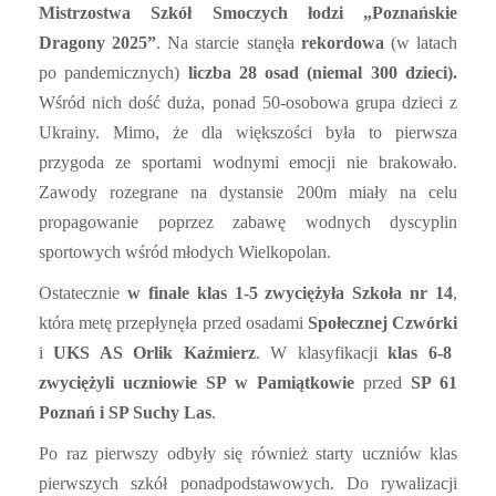
Mistrzostwa
Szkół Smoczych łodzi
„Poznańskie
Dragony 2025”
. Na starcie stanęła
rekordowa
(w latach
po pandemicznych)
liczba 28 osad (niemal 300 dzieci).
Wśród nich dość duża, ponad 50-osobowa grupa dzieci z
Ukrainy. Mimo, że dla większości była to pierwsza
przygoda ze sportami wodnymi emocji nie brakowało.
Zawody rozegrane na dystansie 200m miały na celu
propagowanie poprzez zabawę wodnych dyscyplin
sportowych
wśród młodych Wielkopolan.
Ostatecznie
w finale klas 1-5 zwyciężyła Szkoła nr 14
,
która metę przepłynęła przed osadami
Społecznej Czwórki
i
UKS AS Orlik Kaźmierz
. W klasyfikacji
klas 6-8
zwyciężyli uczniowie SP w Pamiątkowie
przed
SP 61
Poznań i SP Suchy Las
.
Po raz pierwszy odbyły się również starty uczniów klas
pierwszych szkół ponadpodstawowych. Do rywalizacji