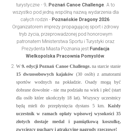
turystyczne - 9
. Poznań Canoe Challenge
. A to
wszystko pod jedną wspólną nazwą wydarzenia dla
całych rodzin -
Poznańskie Dragony 2026
.
Organizatorem imprezy propagującej sport i zdrowy
tryb życia, przeprowadzonej pod honorowym
patronatem Ministerstwa Sportu i Turystyki oraz
Prezydenta Miasta Poznania jest
Fundacja
Wielkopolska Pracownia Pomysłów
.
W
9. edycji Poznań Canoe Challenge.
na starcie stanie
15 dwuosobowych kajaków
(30 osób) z amatorami
sportów wodnych na pokładzie. Osady mogą być
dobrane dowolnie - nie ma podziału na wiek i płeć (start
dla osób które ukończyły 18 lat). Wszyscy uczestnicy
będą mieli do przepłynięcia dystans 5 km.
Każdy
uczestnik w ramach opłaty wpisowej wysokości 35
złotych dostaje medal i pamiątkową koszulkę,
zwycięzcy puchary i atrakcyjne nagrody rzeczowe!