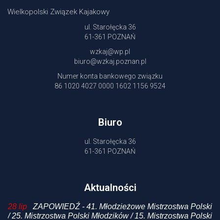
Wielkopolski Związek Kajakowy
ul. Starołęcka 36
61-361 POZNAŃ
wzkaj@wp.pl
biuro@wzkaj.poznan.pl
Numer konta bankowego związku
86 1020 4027 0000 1602 1156 9524
Biuro
ul. Starołęcka 36
61-361 POZNAŃ
Aktualności
 /
28 lip
ZAPOWIEDŹ - 41. Młodzieżowe Mistrzostwa Polski
20
i
/ 25. Mistrzostwa Polski Młodzików / 15. Mistrzostwa Polski
p