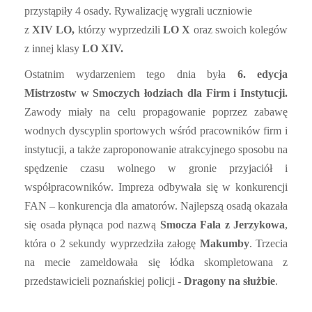
przystąpiły 4 osady. Rywalizację wygrali uczniowie
z
XIV LO,
którzy wyprzedzili
LO X
oraz swoich kolegów
z innej klasy
LO XIV.
Ostatnim wydarzeniem tego dnia była
6.
edycja
Mistrzostw w Smoczych łodziach dla Firm i Instytucji
.
Zawody miały na celu propagowanie poprzez zabawę
wodnych dyscyplin sportowych wśród pracowników firm i
instytucji, a także zaproponowanie atrakcyjnego sposobu na
spędzenie czasu wolnego w gronie przyjaciół i
współpracowników. Impreza odbywała się w konkurencji
FAN – konkurencja dla amatorów. Najlepszą osadą okazała
się osada płynąca pod nazwą
Smocza Fala z Jerzykowa
,
która o 2 sekundy wyprzedziła załogę
Makumby
. Trzecia
na mecie zameldowała się łódka skompletowana z
przedstawicieli poznańskiej policji -
Dragony na służbie
.