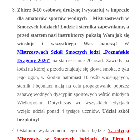
Zbierz 8-10 osobową drużynę i wystartuj w imprezie
dla amatorów sportów wodnych – Mistrzostwach w
Smoczych łodziach! Łodzie i sternika zapewniamy, a
przed startem nasi instruktorzy pokażą Wam jak się
wiosłuje i wszystkiego Was nauczą!
W
Mistrzostwach
Szkół Smoczych łodzi
„Poznańskie
Dragony 2026”
na starcie stanie
20 osad. Zawody na
łodzi na której z przodu znajduje się głowa smoka, z tyłu
jego ogon, w środku natomiast 10 osób wiosłujących,
sternik i bębniarz mają na celu propagowanie poprzez
zabawę wodnych dyscyplin sportowych
wśród młodych
Wielkopolan. Dotychczas we wszystkich edycjach
wzięło udział ponad 4 tysiące
uczniów.
Udział szkół
bezpłatny!
Ostatnim wydarzeniem tego dnia będzie
7. edycja
Mistrzostw w Smoczych łodziach dla Firm i