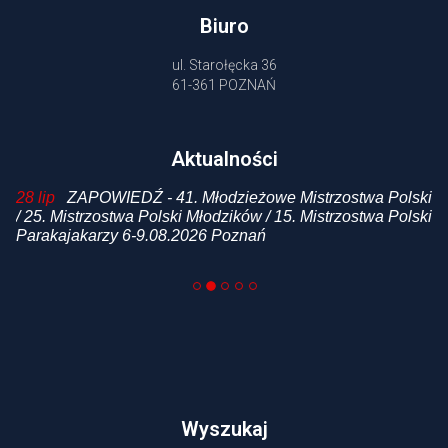
Biuro
ul. Starołęcka 36
61-361 POZNAŃ
Aktualności
 /
28 lip
ZAPOWIEDŹ - 41. Młodzieżowe Mistrzostwa Polski
20
i
/ 25. Mistrzostwa Polski Młodzików / 15. Mistrzostwa Polski
p
Parakajakarzy 6-9.08.2026 Poznań
Wyszukaj