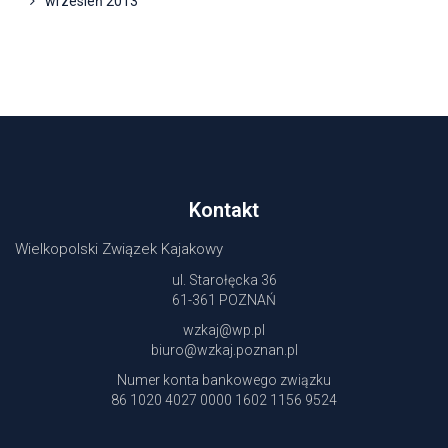
wrzesień 2013
Kontakt
Wielkopolski Związek Kajakowy
ul. Starołęcka 36
61-361 POZNAŃ
wzkaj@wp.pl
biuro@wzkaj.poznan.pl
Numer konta bankowego związku
86 1020 4027 0000 1602 1156 9524