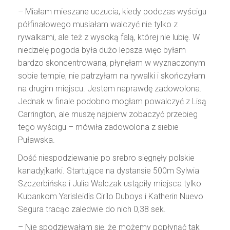
– Miałam mieszane uczucia, kiedy podczas wyścigu
półfinałowego musiałam walczyć nie tylko z
rywalkami, ale też z wysoką falą, której nie lubię. W
niedzielę pogoda była dużo lepsza więc byłam
bardzo skoncentrowana, płynęłam w wyznaczonym
sobie tempie, nie patrzyłam na rywalki i skończyłam
na drugim miejscu. Jestem naprawdę zadowolona.
Jednak w finale podobno mogłam powalczyć z Lisą
Carrington, ale muszę najpierw zobaczyć przebieg
tego wyścigu – mówiła zadowolona z siebie
Puławska.
Dość niespodziewanie po srebro sięgnęły polskie
kanadyjkarki. Startujące na dystansie 500m Sylwia
Szczerbińska i Julia Walczak ustąpiły miejsca tylko
Kubankom Yarisleidis Cirilo Duboys i Katherin Nuevo
Segura tracąc zaledwie do nich 0,38 sek.
– Nie spodziewałam się, że możemy popłynąć tak