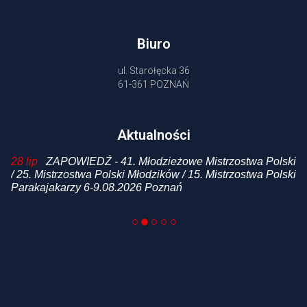
Biuro
ul. Starołęcka 36
61-361 POZNAŃ
Aktualności
 /
28 lip
ZAPOWIEDŹ - 41. Młodzieżowe Mistrzostwa Polski
20
i
/ 25. Mistrzostwa Polski Młodzików / 15. Mistrzostwa Polski
p
Parakajakarzy 6-9.08.2026 Poznań