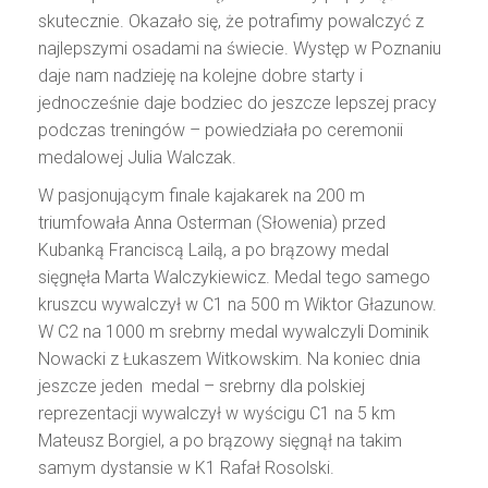
skutecznie. Okazało się, że potrafimy powalczyć z
najlepszymi osadami na świecie. Występ w Poznaniu
daje nam nadzieję na kolejne dobre starty i
jednocześnie daje bodziec do jeszcze lepszej pracy
podczas treningów – powiedziała po ceremonii
medalowej Julia Walczak.
W pasjonującym finale kajakarek na 200 m
triumfowała Anna Osterman (Słowenia) przed
Kubanką Franciscą Lailą, a po brązowy medal
sięgnęła Marta Walczykiewicz. Medal tego samego
kruszcu wywalczył w C1 na 500 m Wiktor Głazunow.
W C2 na 1000 m srebrny medal wywalczyli Dominik
Nowacki z Łukaszem Witkowskim. Na koniec dnia
jeszcze jeden medal – srebrny dla polskiej
reprezentacji wywalczył w wyścigu C1 na 5 km
Mateusz Borgiel, a po brązowy sięgnął na takim
samym dystansie w K1 Rafał Rosolski.