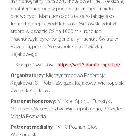
harmonogramy transportu, hotelowe i inne. Ale dzisiaj
dostałem nagrodę w postaci gradu medali biało-
czerwonych. Mam też osobistą satysfakcję jako
trener, bo mój zawodnik Łukasz Witkowski zdobył
srebro w osadzie C2 na 1000 m - Ireneusz
Pracharczyk, dyrektor generalny Pucharu Świata w
Poznaniu, prezes Wielkopolskiego Związku
Kajakowego.
Komplet wyników -
https://wc22.domtel-sport.pl/
Organizatorzy:
Międzynarodowa Federacja
Kajakowa ICF, Polski Związek Kajakowy, Wielkopolski
Związek Kajakowy.
Patronat honorowy:
Minister Sportu i Turystyki,
Marszałek Województwa Wielkopolskiego, Prezydent
Miasta Poznania.
Patronat medialny:
TVP 3 Poznań, Głos
Wielkopolski.