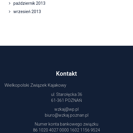
październik 2013
wrzesień 2013
Kontakt
Wielkopolski Związek Kajakowy
ul. Starołęcka 36
61-361 POZNAŃ
wzkaj@wp.pl
biuro@wzkaj.poznan.pl
Numer konta bankowego związku
86 1020 4027 0000 1602 1156 9524