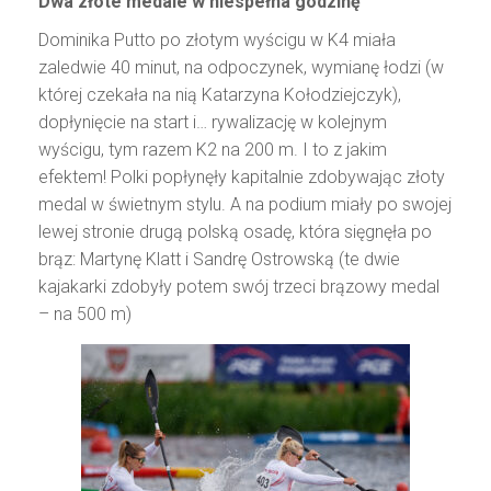
Dwa złote medale w niespełna godzinę
Dominika Putto po złotym wyścigu w K4 miała
zaledwie 40 minut, na odpoczynek, wymianę łodzi (w
której czekała na nią Katarzyna Kołodziejczyk),
dopłynięcie na start i… rywalizację w kolejnym
wyścigu, tym razem K2 na 200 m. I to z jakim
efektem! Polki popłynęły kapitalnie zdobywając złoty
medal w świetnym stylu. A na podium miały po swojej
lewej stronie drugą polską osadę, która sięgnęła po
brąz: Martynę Klatt i Sandrę Ostrowską (te dwie
kajakarki zdobyły potem swój trzeci brązowy medal
– na 500 m)