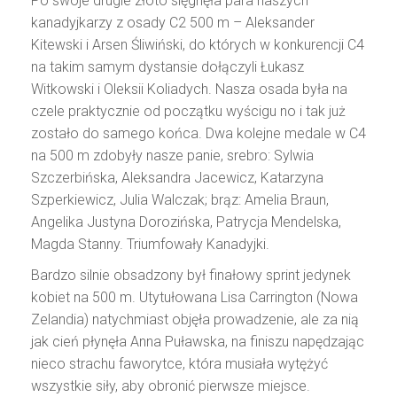
Po swoje drugie złoto sięgnęła para naszych
kanadyjkarzy z osady C2 500 m – Aleksander
Kitewski i Arsen Śliwiński, do których w konkurencji C4
na takim samym dystansie dołączyli Łukasz
Witkowski i Oleksii Koliadych. Nasza osada była na
czele praktycznie od początku wyścigu no i tak już
zostało do samego końca. Dwa kolejne medale w C4
na 500 m zdobyły nasze panie, srebro: Sylwia
Szczerbińska, Aleksandra Jacewicz, Katarzyna
Szperkiewicz, Julia Walczak; brąz: Amelia Braun,
Angelika Justyna Dorozińska, Patrycja Mendelska,
Magda Stanny. Triumfowały Kanadyjki.
Bardzo silnie obsadzony był finałowy sprint jedynek
kobiet na 500 m. Utytułowana Lisa Carrington (Nowa
Zelandia) natychmiast objęła prowadzenie, ale za nią
jak cień płynęła Anna Puławska, na finiszu napędzając
nieco strachu faworytce, która musiała wytężyć
wszystkie siły, aby obronić pierwsze miejsce.