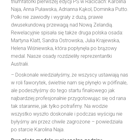
triumfatorki pierwszej edycji PŚ w Racicach: Karolina
Naja, Anna Puławska, Adrianna Kąkol, Dominika Putto.
Polki nie zawiodły i wygrały z dużą, prawie
dwusekundową przewagą nad Nową Zelandią.
Rewelacyjnie spisała się także druga polska osada:
Martyna Klatt, Sandra Ostrowska, Julia Krajewska,
Helena Wiśniewska, która popłynęła po brązowy
medal. Nasze osady rozdzieliły reprezentantki
Australii.
– Doskonale wiedziałyśmy, że wszyscy ustawiają nas
w roli faworytek, świetnie nam się płynęło w półfinale,
ale podeszłyśmy do tego startu finałowego jak
najbardziej profesjonalnie przygotowując się od rana
tak starannie, jak tylko potrafimy. Na wodzie
wszystko wyszło doskonale i podczas wyścigu nie
byłyśmy ani przez chwile zagrożone – powiedziała
po starcie Karolina Naja.