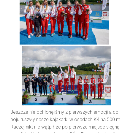
Jeszcze nie ochłonęliśmy z pierwszych emocji a do
boju ruszyły nasze kajakarki w osadach K4 na 500 m.
Raczej nikt nie wątpił, że po pierwsze miejsce sięgną